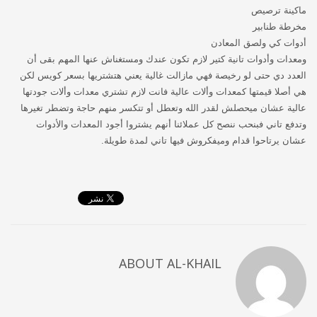
ماكينة ترصيص
مخرطة طنابير
أدوات كي ولصق المعادن
ومعدات وأدوات تانية كتير لازم تكون عندك ومستغناش عنها المهم بقى أن
العدد دي حتى لو رخيصة فهي مازالت غالية يعني هتشتريها بسعر كويس لكن
هي أصلا قيمتها كمعدات وألات عالية فانت لازم تشتري معدات وألات جودتها
عالية عشان ميحصلش لقدر الله وتعطل أو تتكسر منهم حاجة وتضطر تغيرها
وتدفع تاني فبنحب ننصح كل عملائنا أنهم يشتروا أجود المعدات والأدوات
عشان يرتاحوا قدام وميفكروش فيها تاني لمدة طويلة.
ABOUT
AL-KHAIL