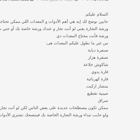
السلام عليكم
حابين نوضح لك إيه هي أهم الأدوات و المعدات اللي ممكن تحتاج
ورشة النجارة يعني لو أنت نجار و عندك ورشة خاصة بك أو حتي 
ورشة فأنت محتاج المعدات دي.
من غير ما نطول عليكم المعدات هى:
صنفرة دبابة
صنفرة هزاز
شاكوش خلاعة
فارة يدوي
فارة كهربائية
منشار اركيت
صينية تقطيع
سراق
ممكن تكون مصطلحات جديدة على بعض الناس لكن لو أنت نجار شا
ولو حابب تبداء ورشة النجارة الخاصة بك فبننصحك تشتري الأد